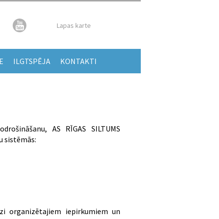
Lapas karte
E
ILGTSPĒJA
KONTAKTI
 nodrošināšanu, AS RĪGAS SILTUMS
u sistēmās:
dzi organizētajiem iepirkumiem un