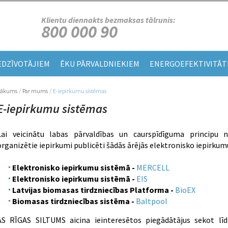
Klientu diennakts bezmaksas tālrunis:
800 000 90
EDZĪVOTĀJIEM
ĒKU PĀRVALDNIEKIEM
ENERGOEFEKTIVITĀT
Sākums
/
Par mums
/
E-iepirkumu sistēmas
Jūs atrodaties šeit
E-iepirkumu sistēmas
Lai veicinātu labas pārvaldības un caurspīdīguma principu
organizētie iepirkumi publicēti šādās ārējās elektronisko iepirkum
Elektronisko iepirkumu sistēmā -
MERCELL
Elektronisko iepirkumu sistēmā -
EIS
Latvijas biomasas tirdzniecības Platforma -
BioEX
Biomasas tirdzniecības sistēma -
Baltpool
AS RĪGAS SILTUMS aicina ieinteresētos piegādātājus sekot lī