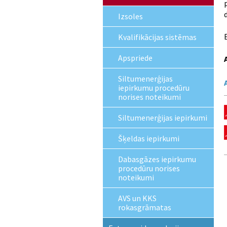
Izsoles
Kvalifikācijas sistēmas
Apspriede
Siltumenerģijas
iepirkumu procedūru
norises noteikumi
Siltumenerģijas iepirkumi
Šķeldas iepirkumi
Dabasgāzes iepirkumu
procedūru norises
noteikumi
AVS un KKS
rokasgrāmatas