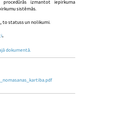
mu procedūrās izmantot iepirkuma
pirkumu sistēmās.
, to statuss un nolikumi.
i
.
ajā dokumentā.
nomasanas_kartiba.pdf