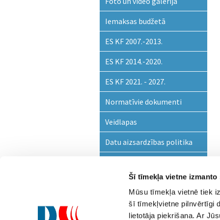
Foto un video galerija
Iemaksas budžetā
ES KF 2007.-2013.
ES KF 2014.-2020.
ES KF 2021. - 2027.
Normatīvie dokumenti
Veidlapas
Datu aizsardzības politika
Trauksmes celšana
Šī tīmekļa vietne izmanto
Mūsu tīmekļa vietnē tiek i
šī tīmekļvietne pilnvērtīg
lietotāja piekrišana. Ar Jū