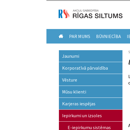
PAR MUMS
BŪVNIECĪBA
I
Jaunumi
Korporatīvā pārvaldība
Vēsture
Mūsu klienti
Karjeras iespējas
Iepirkumi un izsoles
E-iepirkumu sistēmas