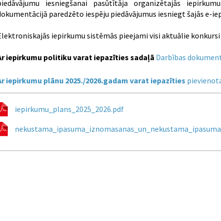
piedāvājumu iesniegšanai pasūtītāja organizētajās iepirku
dokumentācijā paredzēto iespēju piedāvājumus iesniegt šajās e-ie
Elektroniskajās iepirkumu sistēmās pieejami visi aktuālie konkursi 
Ar iepirkumu politiku varat iepazīties sadaļā
Darbības dokument
Ar iepirkumu plānu 2025./2026.gadam varat iepazīties
pievienot
iepirkumu_plans_2025_2026.pdf
nekustama_ipasuma_iznomasanas_un_nekustama_ipasuma_