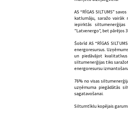
AS “RĪGAS SILTUMS” savos s
katlumāju, saražo vairāk
iepirktās siltumenerģij
"Latvenergo", bet pārējos 3
Šobrīd AS “RĪGAS SILTUMS
energoresursus. Uzņēmums p
un piedāvājot kvalitatīv
siltumenerģijas tiks saraž
energoresursu izmantošana
76% no visas siltumenerģij
uzņēmuma piegādātās sil
sagatavošanai.
Siltumtīklu kopējais garum