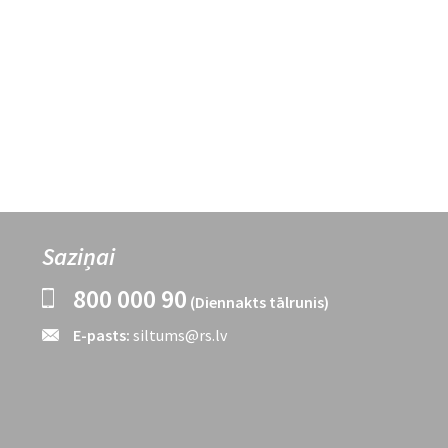
Saziņai
800 000 90
(Diennakts tālrunis)
E-pasts:
siltums@rs.lv