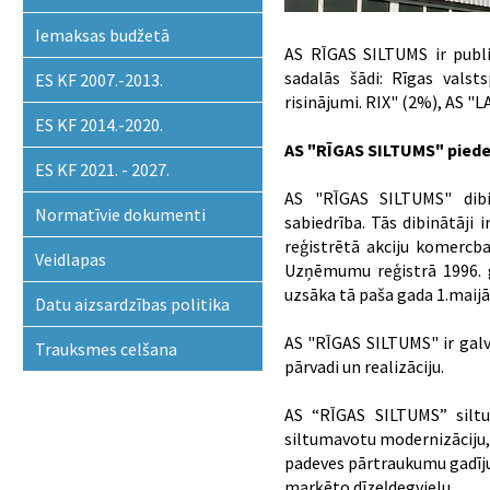
Iemaksas budžetā
AS RĪGAS SILTUMS ir publ
sadalās šādi: Rīgas valsts
ES KF 2007.-2013.
risinājumi. RIX" (2%), AS 
ES KF 2014.-2020.
AS "RĪGAS SILTUMS" piede
ES KF 2021. - 2027.
AS "RĪGAS SILTUMS" dibin
Normatīvie dokumenti
sabiedrība. Tās dibinātāji 
reģistrētā akciju komercb
Veidlapas
Uzņēmumu reģistrā 1996. 
uzsāka tā paša gada 1.maijā
Datu aizsardzības politika
AS "RĪGAS SILTUMS" ir galv
Trauksmes celšana
pārvadi un realizāciju.
AS “RĪGAS SILTUMS” siltu
siltumavotu modernizāciju,
padeves pārtraukumu gadīju
marķēto dīzeļdegvielu.