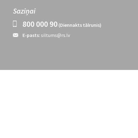
Saziņai
800 000 90
(Diennakts tālrunis)
E-pasts:
siltums@rs.lv