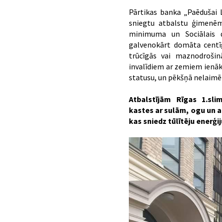
Pārtikas banka „Paēdušai L
sniegtu atbalstu ģimenē
minimuma un Sociālais di
galvenokārt domāta cent
trūcīgās vai maznodrošin
invalīdiem ar zemiem ienāk
statusu, un pēkšņā nelaimē
Atbalstījām Rīgas 1.sli
kastes ar sulām, ogu un 
kas sniedz tūlītēju enerģij