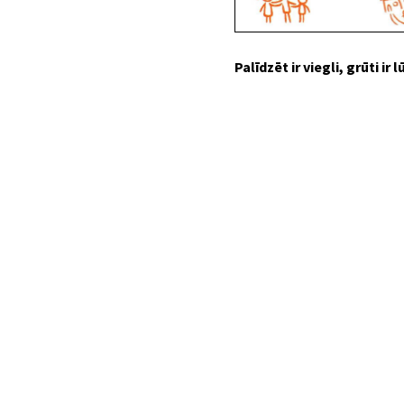
Palīdzēt ir viegli, grūti i