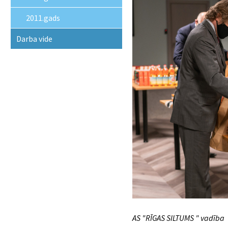
2011.gads
Darba vide
AS "RĪGAS SI