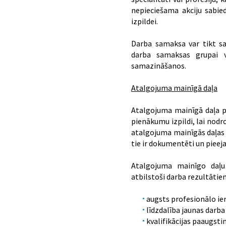
nepieciešama akciju sabie
izpildei.
Darba samaksa var tikt sa
darba samaksas grupai v
samazināšanos.
Atalgojuma mainīgā daļa
Atalgojuma mainīgā daļa p
pienākumu izpildi, lai nod
atalgojuma mainīgās daļas
tie ir dokumentēti un pieej
Atalgojuma mainīgo daļu
atbilstoši darba rezultātie
augsts profesionālo ie
līdzdalība jaunas darba
kvalifikācijas paaugsti