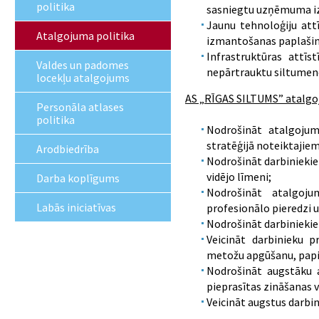
politika
sasniegtu uzņēmuma iz
Jaunu tehnoloģiju att
Atalgojuma politika
izmantošanas paplašinā
Infrastruktūras attīs
Valdes un padomes
nepārtrauktu siltumene
locekļu atalgojums
AS „RĪGAS SILTUMS” atalgoj
Personāla atlases
politika
Nodrošināt atalgojum
stratēģijā noteiktajie
Arodbiedrība
Nodrošināt darbiniekie
vidējo līmeni;
Darba koplīgums
Nodrošināt atalgojum
Labās iniciatīvas
profesionālo pieredzi u
Nodrošināt darbinieki
Veicināt darbinieku p
metožu apgūšanu, papild
Nodrošināt augstāku a
pieprasītas zināšanas 
Veicināt augstus darbin