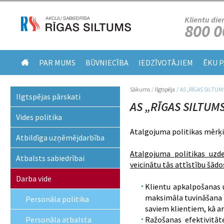
Klientu die
800 0
PAR MUMS
BŪVNIECĪBA
IEDZĪVOTĀJIEM
ĒKU 
Sākums
/
Ilgtspēja
/
AS „RĪGAS SILTUMS
Jūs atrodaties šeit
Ilgtspējas pārskati
AS „RĪGAS SILTUMS
Vides politika
Atalgojuma politikas mērķi
Atbildīga uzņēmējdarbība
Atalgojuma politikas uzd
Atbalsts sabiedrībai
veicinātu tās attīstību šād
Darba vide
Klientu apkalpošanas 
maksimāla tuvināšana 
Personāla politika
saviem klientiem, kā ar
Personāla atbalsta
Ražošanas efektivitāte