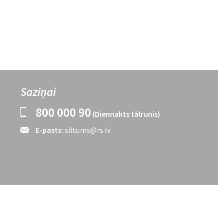
Saziņai
800 000 90
(Diennakts tālrunis)
E-pasts:
siltums@rs.lv