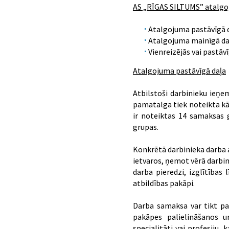
AS „RĪGAS SILTUMS” atalgoj
Atalgojuma pastāvīgā d
Atalgojuma mainīgā da
Vienreizējās vai pastāv
Atalgojuma pastāvīgā daļa
Atbilstoši darbinieku ieņe
pamatalga tiek noteikta kā
ir noteiktas 14 samaksas g
grupas.
Konkrētā darbinieka darba 
ietvaros, ņemot vērā darbinie
darba pieredzi, izglītība
atbildības pakāpi.
Darba samaksa var tikt paa
pakāpes palielināšanos u
specialitāti vai profesiju, 