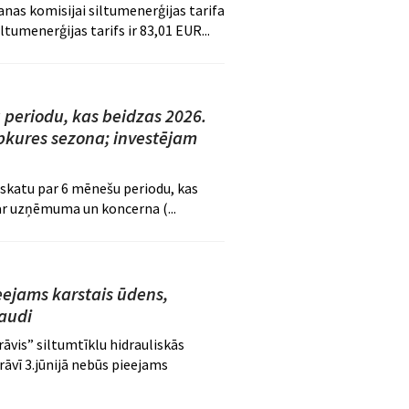
nas komisijai siltumenerģijas tarifa
umenerģijas tarifs ir 83,01 EUR...
 periodu, kas beidzas 2026.
pkures sezona; investējam
rskatu par 6 mēnešu periodu, kas
ar uzņēmuma un koncerna (...
eejams karstais ūdens,
baudi
vis” siltumtīklu hidrauliskās
rāvī 3.jūnijā nebūs pieejams