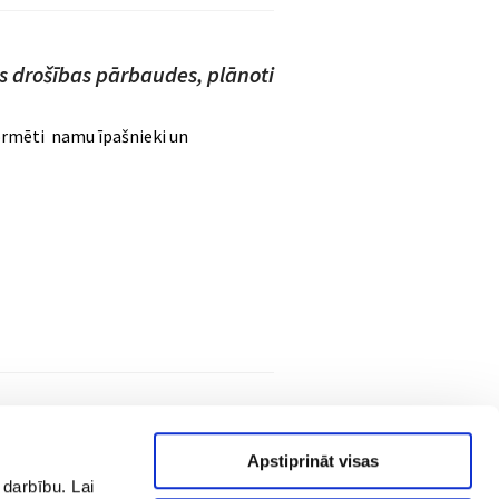
ās drošības pārbaudes, plānoti
formēti namu īpašnieki un
Apstiprināt visas
 darbību. Lai