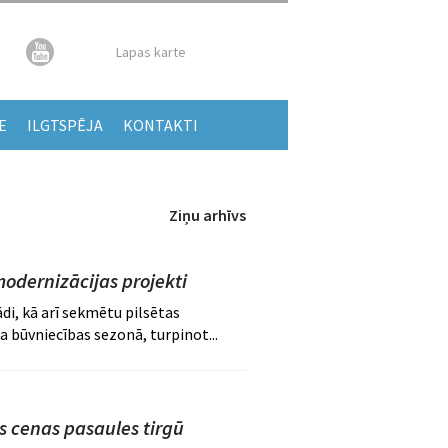
Lapas karte
E
ILGTSPĒJA
KONTAKTI
Ziņu arhīvs
modernizācijas projekti
i, kā arī sekmētu pilsētas
a būvniecības sezonā, turpinot...
s cenas pasaules tirgū