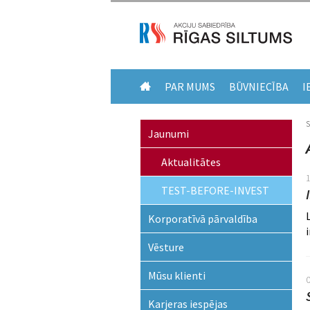
PAR MUMS
BŪVNIECĪBA
I
Jaunumi
Aktualitātes
TEST-BEFORE-INVEST
Korporatīvā pārvaldība
Vēsture
Mūsu klienti
Karjeras iespējas