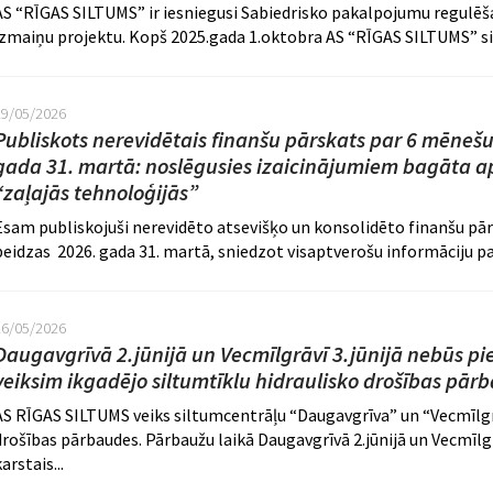
AS “RĪGAS SILTUMS” ir iesniegusi Sabiedrisko pakalpojumu regulēša
izmaiņu projektu. Kopš 2025.gada 1.oktobra AS “RĪGAS SILTUMS” silt
29/05/2026
Publiskots nerevidētais finanšu pārskats par 6 mēnešu
gada 31. martā: noslēgusies izaicinājumiem bagāta a
“zaļajās tehnoloģijās”
Esam publiskojuši nerevidēto atsevišķo un konsolidēto finanšu pā
beidzas 2026. gada 31. martā, sniedzot visaptverošu informāciju p
26/05/2026
Daugavgrīvā 2.jūnijā un Vecmīlgrāvī 3.jūnijā nebūs pi
veiksim ikgadējo siltumtīklu hidraulisko drošības pār
AS RĪGAS SILTUMS veiks siltumcentrāļu “Daugavgrīva” un “Vecmīlgrā
drošības pārbaudes. Pārbaužu laikā Daugavgrīvā 2.jūnijā un Vecmīlg
arstais...