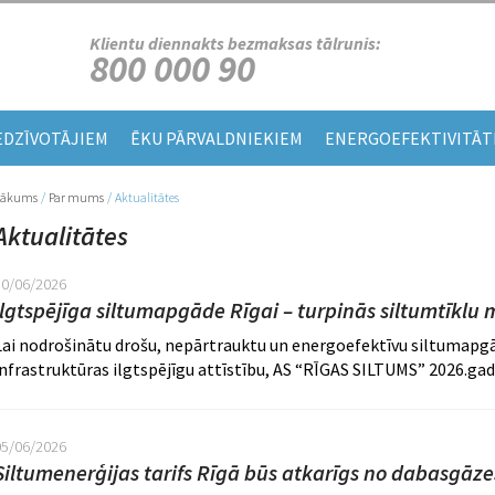
Klientu diennakts bezmaksas tālrunis:
800 000 90
EDZĪVOTĀJIEM
ĒKU PĀRVALDNIEKIEM
ENERGOEFEKTIVITĀT
Sākums
/
Par mums
/
Aktualitātes
Jūs atrodaties šeit
Aktualitātes
10/06/2026
Ilgtspējīga siltumapgāde Rīgai – turpinās siltumtīklu 
Lai nodrošinātu drošu, nepārtrauktu un energoefektīvu siltumapgād
infrastruktūras ilgtspējīgu attīstību, AS “RĪGAS SILTUMS” 2026.gad
05/06/2026
Siltumenerģijas tarifs Rīgā būs atkarīgs no dabasgāze