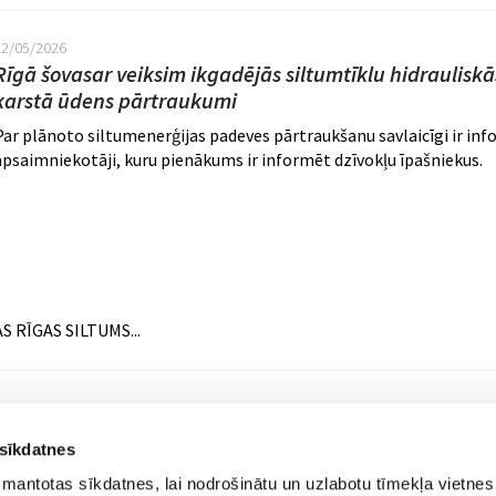
22/05/2026
Rīgā šovasar veiksim ikgadējās siltumtīklu hidraulisk
karstā ūdens pārtraukumi
Par plānoto siltumenerģijas padeves pārtraukšanu savlaicīgi ir in
apsaimniekotāji, kuru pienākums ir informēt dzīvokļu īpašniekus.
AS RĪGAS SILTUMS...
Lapas
1
2
3
4
5
…
 sīkdatnes
zmantotas sīkdatnes, lai nodrošinātu un uzlabotu tīmekļa vietnes