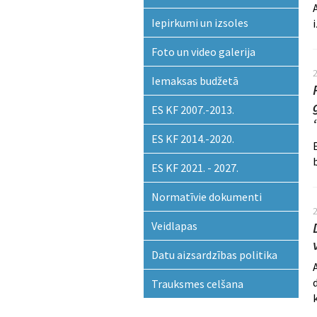
Iepirkumi un izsoles
Foto un video galerija
Iemaksas budžetā
ES KF 2007.-2013.
ES KF 2014.-2020.
ES KF 2021. - 2027.
Normatīvie dokumenti
Veidlapas
Datu aizsardzības politika
Trauksmes celšana
k