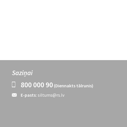
Saziņai
800 000 90
(Diennakts tālrunis)
E-pasts:
siltums@rs.lv