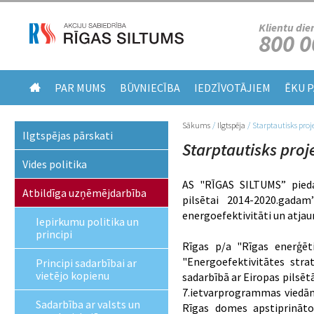
Klientu die
800 0
PAR MUMS
BŪVNIECĪBA
IEDZĪVOTĀJIEM
ĒKU 
Sākums
/
Ilgtspēja
/
Starptautisks pro
Jūs atrodaties šeit
Ilgtspējas pārskati
Starptautisks proj
Vides politika
AS "RĪGAS SILTUMS” piedal
Atbildīga uzņēmējdarbība
pilsētai 2014-2020.gadam
energoefektivitāti un atja
Iepirkumu politika un
principi
Rīgas p/a "Rīgas enerģēt
"Energoefektivitātes stra
Principi sadarbībai ar
vietējo kopienu
sadarbībā ar Eiropas pilsēt
7.ietvarprogrammas viedām
Sadarbība ar valsts un
Rīgas domes apstiprināto