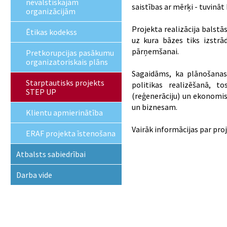
nevalstiskajām
saistības ar mērķi - tuvināt
organizācijām
Projekta realizācija balst
Ētikas kodekss
uz kura bāzes tiks izstrā
pārņemšanai.
Pretkorupcijas pasākumu
organizatoriskais plāns
Sagaidāms, ka plānošanas
Starptautisks projekts
politikas realizēšanā, t
STEP UP
(reģenerāciju) un ekonomis
un biznesam.
Klientu apmierinātība
Vairāk informācijas par pro
ERAF projekta īstenošana
Atbalsts sabiedrībai
Darba vide