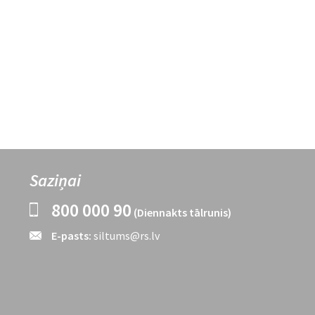
Saziņai
800 000 90
(Diennakts tālrunis)
E-pasts:
siltums@rs.lv