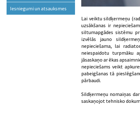
Iesniegumi un atsauksmes
Lai veiktu sildķermeņu (ra
uzsākšanas ir nepieciešams
siltumapgādes sistēmu pr
izvēlās jauno sildķerm
nepieciešama, lai radiat
neiespaidotu turpmāku ap
jāsaskaņo ar ēkas apsaimni
nepieciešams veikt apkure
pabeigšanas tā pieslēgšan
pārbaudi.
Sildķermeņu nomaiņas darbu
saskaņojot tehnisko dokume