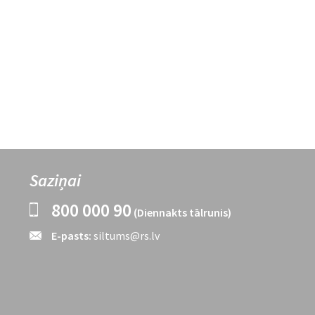
Saziņai
800 000 90
(Diennakts tālrunis)
E-pasts:
siltums@rs.lv