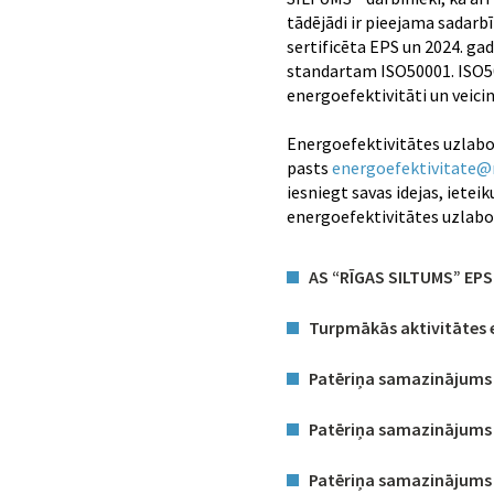
tādējādi ir pieejama sadarb
sertificēta EPS un 2024. ga
standartam ISO50001. ISO5
energoefektivitāti un veic
Energoefektivitātes uzlabo
pasts
energoefektivitate@r
iesniegt savas idejas, iete
energoefektivitātes uzlab
AS “RĪGAS SILTUMS” EPS
Turpmākās aktivitātes 
Patēriņa samazinājums 
Patēriņa samazinājums 
Patēriņa samazinājums 