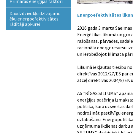
Primārās enerģijas faktori
Daudzdzīvokļu dzīvojamo
Energoefektivitātes liku
ēku energoefektivitātes
rādītāji apkurei
2016.gada 3.marta Saeimas 
Enerģētikas likumā un grozī
ražošanas, pārvades, sadale
racionāla energoresursu iz
un ierobežojot klimata pār
Likumā iekļautas tiesību n
direktīvas 2012/27/ES par e
atceļ direktīvas 2004/8/EK 
AS "RĪGAS SILTUMS" apzinās,
enerģijas patēriņa izmaksas
politika, kurā uzsvērtas da
nodrošināt pastāvīgu energ
uzlabošanu. Energopolitika
uzņēmuma ikdienas darbu ar
SILTUMS" darbinieki, kā arī