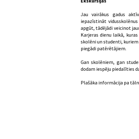
Ekskursijas
Jau vairākus gadus aktīv
iepazīstināt vidusskolēnus
apgūt, tādējādi veicinot j
Karjeras dienu laikā, kura
skolēni un studenti, kurie
piegādi patērētājiem.
Gan skolēniem, gan stude
dodam iespēju piedalīties 
Plašāka informācija pa tāl