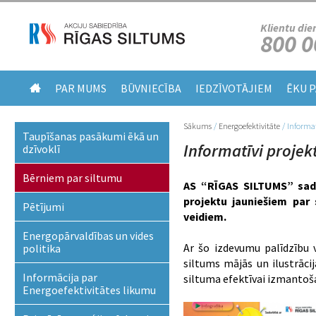
Klientu die
800 0
PAR MUMS
BŪVNIECĪBA
IEDZĪVOTĀJIEM
ĒKU 
Sākums
/
Energoefektivitāte
/
Informat
Jūs atrodaties šeit
Taupīšanas pasākumi ēkā un
Informatīvi projek
dzīvoklī
Bērniem par siltumu
AS “RĪGAS SILTUMS” sada
projektu jauniešiem par 
Pētījumi
veidiem.
Energopārvaldības un vides
Ar šo izdevumu palīdzību 
politika
siltums mājās un ilustrāci
Informācija par
siltuma efektīvai izmantoš
Energoefektivitātes likumu