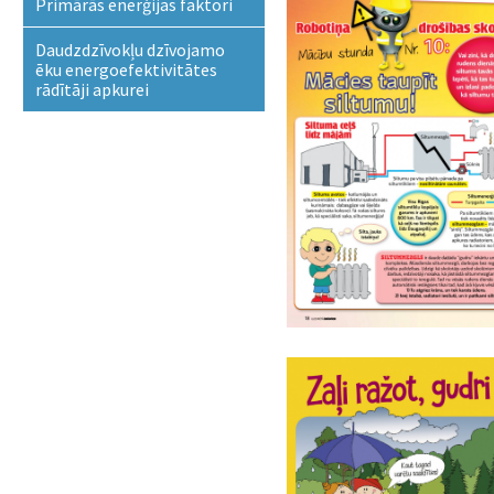
Primārās enerģijas faktori
Daudzdzīvokļu dzīvojamo
ēku energoefektivitātes
rādītāji apkurei