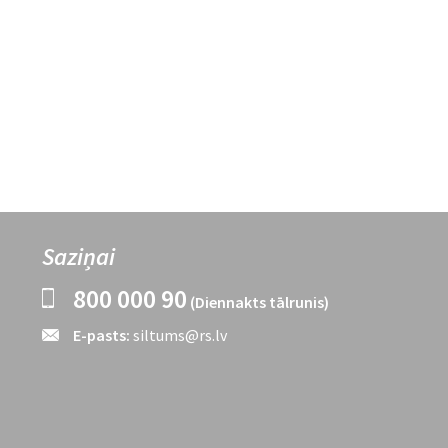
Saziņai
800 000 90
(Diennakts tālrunis)
E-pasts:
siltums@rs.lv