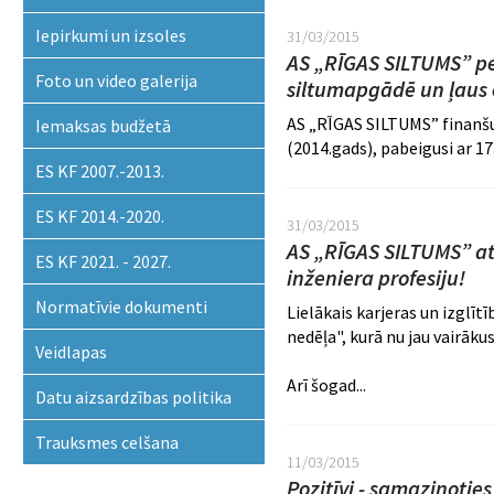
Iepirkumi un izsoles
31/03/2015
AS „RĪGAS SILTUMS” pe
Foto un video galerija
siltumapgādē un ļaus e
AS „RĪGAS SILTUMS” finanšu
Iemaksas budžetā
(2014.gads), pabeigusi ar 173
ES KF 2007.-2013.
ES KF 2014.-2020.
31/03/2015
AS „RĪGAS SILTUMS” atv
ES KF 2021. - 2027.
inženiera profesiju!
Normatīvie dokumenti
Lielākais karjeras un izglī
nedēļa", kurā nu jau vairāku
Veidlapas
Arī šogad...
Datu aizsardzības politika
Trauksmes celšana
11/03/2015
Pozitīvi - samazinotie