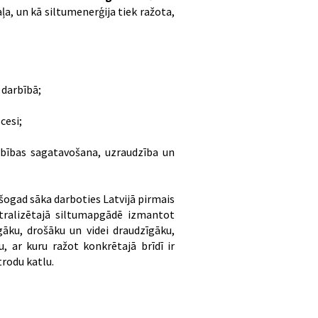
ļa, un kā siltumenerģija tiek ražota,
 darbībā;
ocesi;
rbības sagatavošana, uzraudzība un
 šogad sāka darboties Latvijā pirmais
entralizētajā siltumapgādē izmantot
gāku, drošāku un videi draudzīgāku,
, ar kuru ražot konkrētajā brīdī ir
trodu katlu.
.