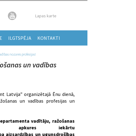
Lapas karte
E
ILGTSPĒJA
KONTAKTI
dības nozares profesijas!
ažošanas un vadības
nt Latvija” organizētajā Ēnu dienā,
ažošanas un vadības profesijas un
departamenta vadītāju, ražošanas
ieri, apkures iekārtu
a aizsardzības un ugunsdrošības