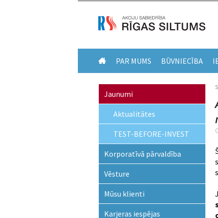
PAR MUMS
BŪVNIECĪBA
I
Jaunumi
Aktualitātes
TEST-BEFORE-INVEST
Korporatīvā pārvaldība
Vēsture
Mūsu klienti
Karjeras iespējas