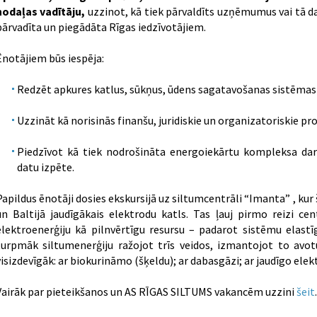
nodaļas vadītāju,
uzzinot, kā tiek pārvaldīts uzņēmumus vai tā da
pārvadīta un piegādāta Rīgas iedzīvotājiem.
Ēnotājiem būs iespēja:
Redzēt apkures katlus, sūkņus, ūdens sagatavošanas sistēmas
Uzzināt kā norisinās finanšu, juridiskie un organizatoriskie pr
Piedzīvot kā tiek nodrošināta energoiekārtu kompleksa da
datu izpēte.
Papildus ēnotāji dosies ekskursijā uz siltumcentrāli “Imanta” , kur
un Baltijā jaudīgākais elektrodu katls. Tas ļauj pirmo reizi c
elektroenerģiju kā pilnvērtīgu resursu – padarot sistēmu elastī
turpmāk siltumenerģiju ražojot trīs veidos, izmantojot to avotu
visizdevīgāk: ar biokurināmo (šķeldu); ar dabasgāzi; ar jaudīgo elek
Vairāk par pieteikšanos un AS RĪGAS SILTUMS vakancēm uzzini
šeit