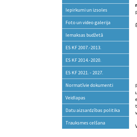
Iepirkumi un izsoles
Foto un video galerija
Iemaksas budžetā
ES KF 2007.-2013.
ES KF 2014.-2020.
ES KF 2021. - 2027.
Normatīvie dokumenti
Veidlapas
Datu aizsardzības politika
Trauksmes celšana