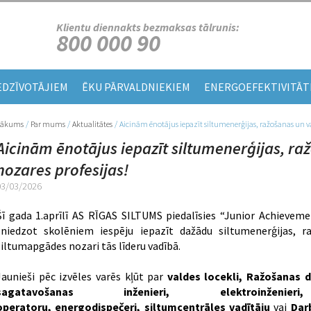
Klientu diennakts bezmaksas tālrunis:
800 000 90
EDZĪVOTĀJIEM
ĒKU PĀRVALDNIEKIEM
ENERGOEFEKTIVITĀT
Sākums
/
Par mums
/
Aktualitātes
/
Aicinām ēnotājus iepazīt siltumenerģijas, ražošanas un va
Jūs atrodaties šeit
Aicinām ēnotājus iepazīt siltumenerģijas, r
nozares profesijas!
03/03/2026
Šī gada 1.aprīlī AS RĪGAS SILTUMS piedalīsies “Junior Achieveme
sniedzot skolēniem iespēju iepazīt dažādu siltumenerģijas, r
siltumapgādes nozari tās līderu vadībā.
Jaunieši pēc izvēles varēs kļūt par
valdes locekli, Ražošanas 
sagatavošanas inženieri, elektroinžen
operatoru, energodispečeri, siltumcentrāles vadītāju
vai
Darb