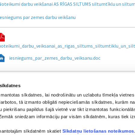
Noteikumi darbu veikšanai AS RĪGAS SILTUMS siltumtīklu un siltu
Iesniegums par zemes darbu veikšanu
noteikumi_darbu_veiksanai_as_rigas_siltums_siltumtiklu_un_sil
iesniegums_par_zemes_darbu_veiksanu.doc
 sīkdatnes
zmantotas sīkdatnes, lai nodrošinātu un uzlabotu tīmekļa vietnes
i darbotos, tā izmanto obligāti nepieciešamās sīkdatnes, kurām na
su piekrišanu papildus šajā vietnē var tikt izmantotas funkcionālās
Zemāk sniedzam informāciju par visām sīkdatnēm, kuras tiek i
runis)
zmantotajām sīkdatnēm skatiet
Sīkdatņu lietošanas noteikumos