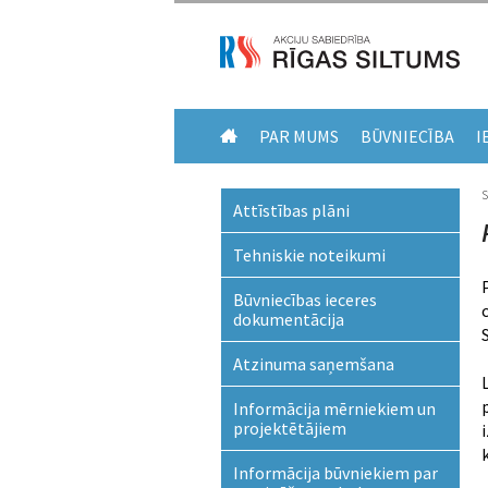
PAR MUMS
BŪVNIECĪBA
I
Attīstības plāni
Tehniskie noteikumi
Būvniecības ieceres
dokumentācija
Atzinuma saņemšana
Informācija mērniekiem un
projektētājiem
Informācija būvniekiem par