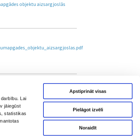
mapgādes objektu aizsargjoslās
tumapgades_objektu_aizsargjoslas.pdf
Apstiprināt visas
 darbību. Lai
v jāiegūst
Pielāgot izvēli
, statistikas
zmantotas
Noraidīt
AS "RĪGAS SILTUMS" Cēsu iela 3a,
.
Rīga, LV-1012