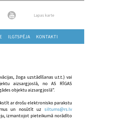
Lapas karte
E
ILGTSPĒJA
KONTAKTI
cijas, žoga uzstādīšanas u.t.t.) vai
jektu aizsargjoslā, no AS RĪGAS
ādes objektu aizsargjoslā”.
kstīt ar drošu elektronisko parakstu
ikumus un nosūtīt uz
siltums@rs.lv
ēju, izmantojot pieteikumā norādīto