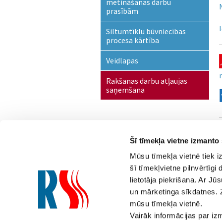
metināšanas darbu
prasībām
Siltumtīklu būvniecības
procesa kārtība
Veidlapas
Rakšanas darbu atļaujas
saņemšana
Šī tīmekļa vietne izmanto
Mūsu tīmekļa vietnē tiek i
šī tīmekļvietne pilnvērtīg
lietotāja piekrišana. Ar Jū
Saziņai
un mārketinga sīkdatnes. 
mūsu tīmekļa vietnē.
800 000 90
(Diennakts tāl
Vairāk informācijas par i