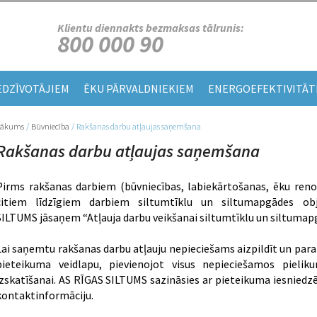
Klientu diennakts bezmaksas tālrunis:
800 000 90
EDZĪVOTĀJIEM
ĒKU PĀRVALDNIEKIEM
ENERGOEFEKTIVITĀT
Sākums
/
Būvniecība
/
Rakšanas darbu atļaujas saņemšana
Jūs atrodaties šeit
Rakšanas darbu atļaujas saņemšana
Pirms rakšanas darbiem (būvniecības, labiekārtošanas, ēku renovā
citiem līdzīgiem darbiem siltumtīklu un siltumapgādes ob
SILTUMS jāsaņem “Atļauja darbu veikšanai siltumtīklu un siltumapg
Lai saņemtu rakšanas darbu atļauju nepieciešams aizpildīt un para
pieteikuma veidlapu, pievienojot visus nepieciešamos piel
izskatīšanai. AS RĪGAS SILTUMS sazināsies ar pieteikuma iesniedz
kontaktinformāciju.