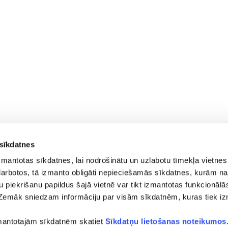
 sīkdatnes
zmantotas sīkdatnes, lai nodrošinātu un uzlabotu tīmekļa vietnes
i darbotos, tā izmanto obligāti nepieciešamās sīkdatnes, kurām na
su piekrišanu papildus šajā vietnē var tikt izmantotas funkcionālās
Zemāk sniedzam informāciju par visām sīkdatnēm, kuras tiek i
runis)
zmantotajām sīkdatnēm skatiet
Sīkdatņu lietošanas noteikumos