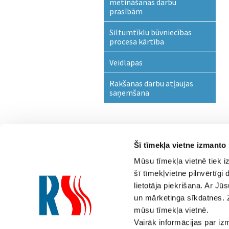
metināšanas darbu
prasībām
Siltumtīklu būvniecības
procesa kārtība
Veidlapas
Rakšanas darbu atļaujas
saņemšana
Šī tīmekļa vietne izmanto
Mūsu tīmekļa vietnē tiek i
šī tīmekļvietne pilnvērtīg
lietotāja piekrišana. Ar Jū
Saziņai
un mārketinga sīkdatnes. 
mūsu tīmekļa vietnē.
800 000 90
(Diennakts tāl
Vairāk informācijas par i