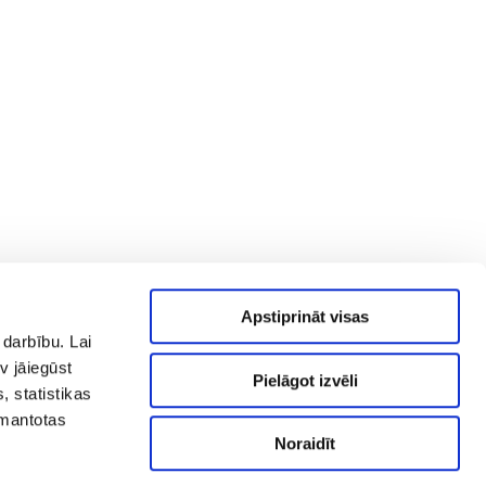
Apstiprināt visas
 darbību. Lai
v jāiegūst
Pielāgot izvēli
, statistikas
zmantotas
Noraidīt
AS "RĪGAS SILTUMS" Cēsu iela 3a,
.
Rīga, LV-1012