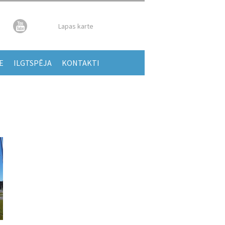
Lapas karte
E
ILGTSPĒJA
KONTAKTI