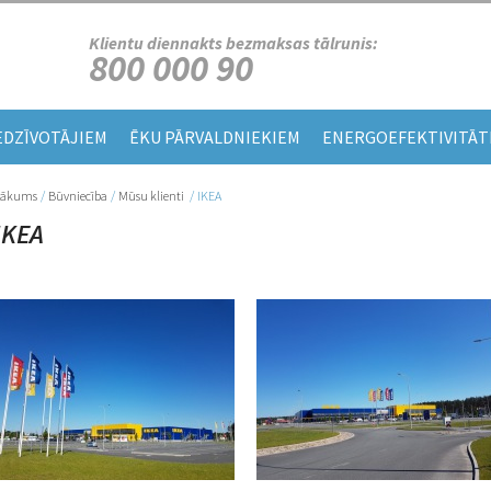
Klientu diennakts bezmaksas tālrunis:
800 000 90
EDZĪVOTĀJIEM
ĒKU PĀRVALDNIEKIEM
ENERGOEFEKTIVITĀT
Sākums
/
Būvniecība
/
Mūsu klienti
/
IKEA
Jūs atrodaties šeit
IKEA