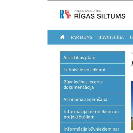
PAR MUMS
BŪVNIECĪBA
I
Attīstības plāni
Tehniskie noteikumi
Būvniecības ieceres
dokumentācija
Atzinuma saņemšana
Informācija mērniekiem un
projektētājiem
Informācija būvniekiem par