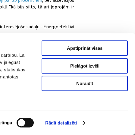
ēji par 20 procentiem
, bet atsevišķos
oklī "kā bijs silts, tā arī joprojām ir
 interesējošo sadaļu - Energoefektīvi
Apstiprināt visas
 darbību. Lai
v jāiegūst
Pielāgot izvēli
, statistikas
zmantotas
Noraidīt
AS "RĪGAS SILTUMS" Cēsu iela 3a,
.
Rīga, LV-1012
Datu aizsardzības politika
© A/S "RĪGAS SILTUMS" 2021
etinga
Rādīt detalizēti
Izstrādāja: