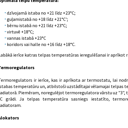
Optimālā telpu temperatūra:
dzīvojamā istaba no +21 līdz +23°C;
guļamistabā no +18 līdz +21°C’;
bērnu istabā no +21 līdz +23°C;
virtuvē +18°C;
vannas istabā +23°C
koridors vai halle no +16 līdz +18°C.
Labākā ierīce katras telpas temperatūras ieregulēšanai ir aprīkot
Termoregulators
Termoregulators ir ierīce, kas ir aprīkota ar termostatu, lai no
istabas temperatūru un, atbilstoši uzstādītajai vēlamajai telpas 
radiatorā. Piemēram, noregulējot termoregulatora vārstu uz "3", te
°C grādi. Ja telpas temperatūra sasniegs iestatīto, termor
radiatoram.
Alokators