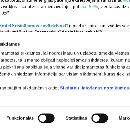
alokatorus, siltumenerģijas patēriņu ēkā iespējams samazināt
vid
dzīvokļos - kā atzīst arī iedzīvotāji - pat
par 50%
, vienlaikus dzīv
ilts".
Modelē risinājumus savā dzīvoklī
(spied uz saites un izvēlies sev
risinājumi ēkai vai Energoefektīvi risinājumi dzīvoklī)
 sīkdatnes
zmantotas sīkdatnes, lai nodrošinātu un uzlabotu tīmekļa vietnes
i darbotos, tā izmanto obligāti nepieciešamās sīkdatnes, kurām na
su piekrišanu papildus šajā vietnē var tikt izmantotas funkcionālās
Zemāk sniedzam informāciju par visām sīkdatnēm, kuras tiek i
runis)
zmantotajām sīkdatnēm skatiet
Sīkdatņu lietošanas noteikumos
Funkcionālās
Statistikas
Mārk