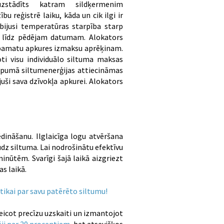
zstādīts katram sildķermenim
bu reģistrē laiku, kāda un cik ilgi ir
 bijusi temperatūras starpība starp
 līdz pēdējam datumam. Alokators
ar pamatu apkures izmaksu aprēķinam.
oti visu individuālo siltuma maksas
 kopumā siltumenerģijas attiecināmas
juši sava dzīvokļa apkurei. Alokators
dināšanu. Ilglaicīga logu atvēršana
audz siltuma. Lai nodrošinātu efektīvu
minūtēm. Svarīgi šajā laikā aizgriezt
as laikā.
tikai par savu patērēto siltumu!
eicot precīzu uzskaiti un izmantojot