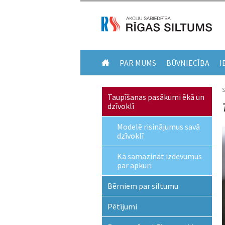
PAR MUMS
BŪVNIECĪBA
I
Taupīšanas pasākumi ēkā un
dzīvoklī
Modelē risinājumus savā
dzīvoklī
Kā samazināt izdevumus
par apkuri
Bērniem par siltumu
Pētījumi