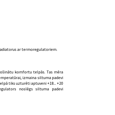
 radiatorus ar termoregulatoriem.
drošinātu komfortu telpās. Tas mēra
temperatūrai, izmaina siltuma padevi
lpā tiks uzturēti aptuveni +18... +20
egulators noslēgs siltuma padevi