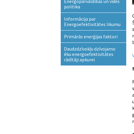
Energopārvaldības un vides
politika
Informācija par
Energoefektivitātes likumu
Primārās enerģijas faktori
Daudzdzīvokļu dzīvojamo
ēku energoefektivitātes
rādītāji apkurei