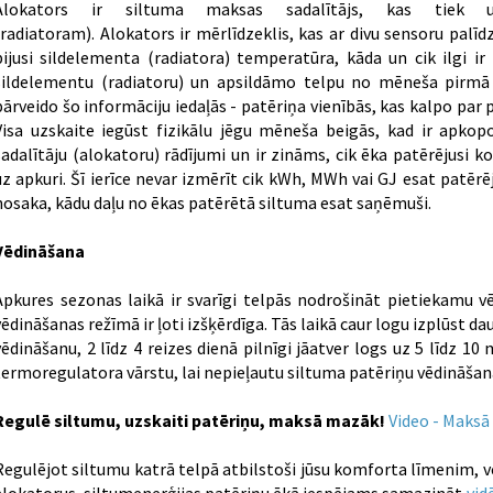
Alokators ir siltuma maksas sadalītājs, kas tiek u
(radiatoram). Alokators ir mērlīdzeklis, kas ar divu sensoru palīdzī
bijusi sildelementa (radiatora) temperatūra, kāda un cik ilgi ir
sildelementu (radiatoru) un apsildāmo telpu no mēneša pirmā
pārveido šo informāciju iedaļās - patēriņa vienībās, kas kalpo p
Visa uzskaite iegūst fizikālu jēgu mēneša beigās, kad ir apkop
sadalītāju (alokatoru) rādījumi un ir zināms, cik ēka patērējusi
uz apkuri. Šī ierīce nevar izmērīt cik kWh, MWh vai GJ esat patērē
nosaka, kādu daļu no ēkas patērētā siltuma esat saņēmuši.
Vēdināšana
Apkures sezonas laikā ir svarīgi telpās nodrošināt pietiekamu vē
vēdināšanas režīmā ir ļoti izšķērdīga. Tās laikā caur logu izplūst d
vēdināšanu, 2 līdz 4 reizes dienā pilnīgi jāatver logs uz 5 līdz 10 
termoregulatora vārstu, lai nepieļautu siltuma patēriņu vēdināšan
Regulē siltumu, uzskaiti patēriņu, maksā mazāk!
Video - Maksā 
Regulējot siltumu katrā telpā atbilstoši jūsu komforta līmenim, v