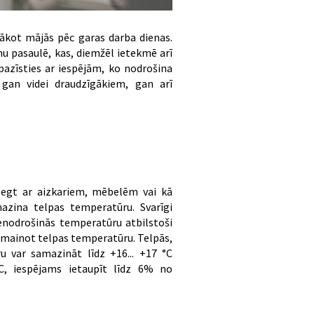
rnākot mājās pēc garas darba dienas.
u pasaulē, kas, diemžēl ietekmē arī
epazīsties ar iespējām, ko nodrošina
gan videi draudzīgākiem, gan arī
segt ar aizkariem, mēbelēm vai kā
mazina telpas temperatūru. Svarīgi
nenodrošinās temperatūru atbilstoši
izmainot telpas temperatūru. Telpās,
u var samazināt līdz +16... +17 °C
, iespējams ietaupīt līdz 6% no