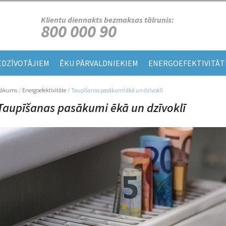
Klientu diennakts bezmaksas tālrunis:
800 000 90
EDZĪVOTĀJIEM
ĒKU PĀRVALDNIEKIEM
ENERGOEFEKTIVITĀT
Sākums
/
Energoefektivitāte
/
Taupīšanas pasākumi ēkā un dzīvoklī
Jūs atrodaties šeit
Taupīšanas pasākumi ēkā un dzīvoklī