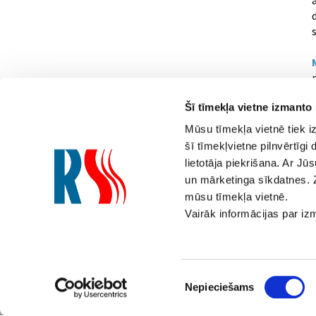
s
Šī tīmekļa vietne izmanto
Mūsu tīmekļa vietnē tiek i
šī tīmekļvietne pilnvērtīg
lietotāja piekrišana. Ar Jū
Saziņai
un mārketinga sīkdatnes. 
mūsu tīmekļa vietnē.
800 000 90
(Diennakts tāl
Vairāk informācijas par i
E-pasts:
siltums@rs.lv
Piekrišanas
Nepieciešams
izvēle